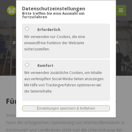
Datenschutzeinstellungen
Bitte treffen Sie eine Auswahl um
fortzufahren
Erforderlich
Wir verwenden nur Cookies, die eine
Zu schade für den Sperrmüll? Aber die Garage ist voll.
einwandfreie Funktion der Webseite
sicherzustellen.
Verschenken oder tauschen statt wegwerfen. Einfach per App und immer dabei.
Komfort
Wir verwenden zusätzliche Cookies, um Inhalte
aus verknüpften Social Media Seiten anzuzeigen.
Mit Hilfe von Trackingverfahren optimieren wir
die Seiteninhalte.
Für
Kommunen
und
Landkreise
Innovativ und nachhaltig zugleich.
Nach der erfolgreichen Optimierung von Wertstoffkreisläufe in
Kommunen und Landkreisen steht nun die Unterstützung der